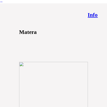
︎
Info
Matera